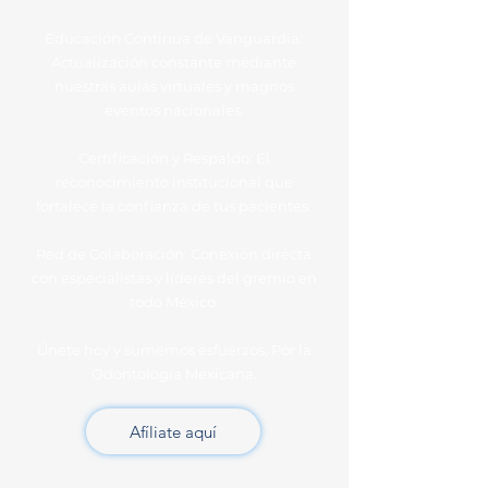
Educación Continua de Vanguardia:
Actualización constante mediante
nuestras aulas virtuales y magnos
eventos nacionales.
Certificación y Respaldo: El
reconocimiento institucional que
fortalece la confianza de tus pacientes.
Red de Colaboración: Conexión directa
con especialistas y líderes del gremio en
todo México.
Únete hoy y sumemos esfuerzos, Por la
Odontología Mexicana.
Afíliate aquí