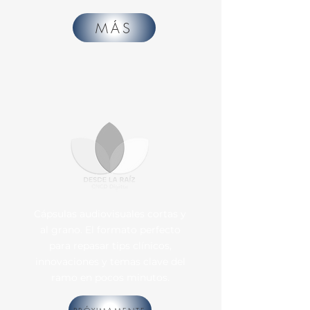
MÁS
Cápsulas audiovisuales cortas y
al grano. El formato perfecto
para repasar tips clínicos,
innovaciones y temas clave del
ramo en pocos minutos.