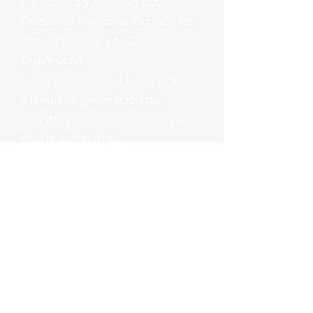
hipoclorito y necrosis tisular.
Presencia Regional: Conoce las
actividades de CNCD
Guamúchil.
Un espacio donde la experiencia
y la nueva generación de
nuestra profesión se unen para
seguir avanzando.
EVENTOS