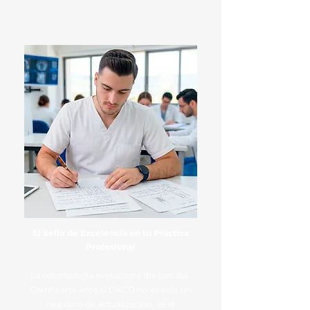
El Sello de Excelencia en tu Práctica
Profesional
La odontología evoluciona día con día.
Certificarte ante el CNCD no es solo un
requisito de actualización; es el