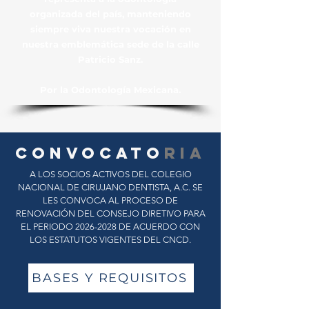
organizada del país, manteniendo
siempre viva nuestra vocación en
nuestra emblemática sede de la calle
Patricio Sanz.
Por la Odontología Mexicana.
convocato
ria
A LOS SOCIOS ACTIVOS DEL COLEGIO
NACIONAL DE CIRUJANO DENTISTA, A.C. SE
LES CONVOCA AL PROCESO DE
RENOVACIÓN DEL CONSEJO DIRETIVO PARA
EL PERIODO
2026-2028
DE ACUERDO CON
LOS ESTATUTOS VIGENTES DEL CNCD.
BASES Y REQUISITOS