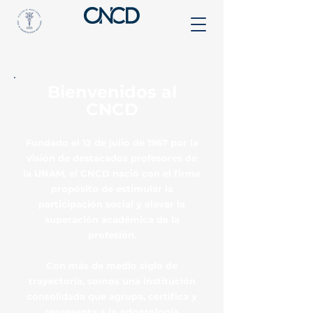
Bienvenidos al
CNCD
Fundado el 12 de julio de 1967 por la
visión de destacados profesores de
la UNAM, el CNCD nació con el firme
propósito de estimular la
participación social y elevar la
superación académica de la
profesión.
Con más de medio siglo de
trayectoria, somos una institución
consolidada que agrupa, certifica y
representa a la odontología