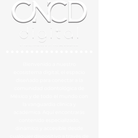
Bienvenido a nuestro
ecosistema digital, el espacio
diseñado para conectar a la
comunidad odontológica de
México y de todo el mundo con
la vanguardia clínica y
académica. Aquí encontrarás
contenido especializado,
dinámico y accesible desde
cualquier dispositivo a través de