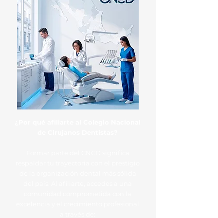
¿Por qué afiliarte al Colegio Nacional
de Cirujanos Dentistas?
Formar parte del CNCD significa
respaldar tu trayectoria con el prestigio
de la organización dental más sólida
del país. Al afiliarte, accedes a una
comunidad comprometida con la
excelencia y el crecimiento profesional
a través de: